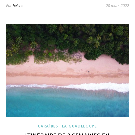
Par
helene
20 mars 2022
,
CARAÏBES
LA GUADELOUPE