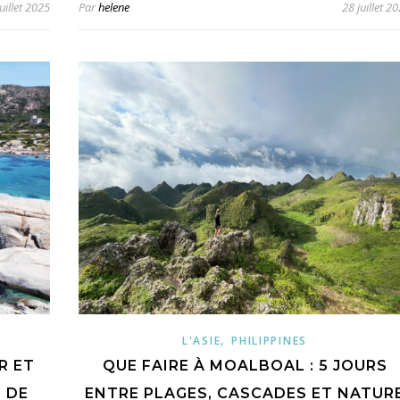
uillet 2025
Par
helene
28 juillet 2
,
L'ASIE
PHILIPPINES
R ET
QUE FAIRE À MOALBOAL : 5 JOURS
 DE
ENTRE PLAGES, CASCADES ET NATUR