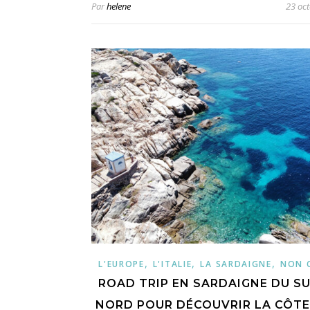
Par
helene
23 oc
,
,
,
L'EUROPE
L'ITALIE
LA SARDAIGNE
NON 
ROAD TRIP EN SARDAIGNE DU S
NORD POUR DÉCOUVRIR LA CÔTE 