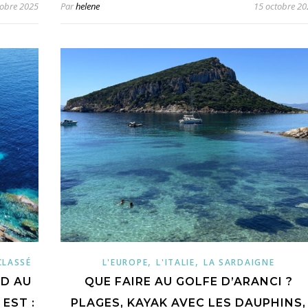
tobre 2025
Par
helene
15 octobre 20
,
,
CLASSÉ
L'EUROPE
L'ITALIE
LA SARDAIGNE
UD AU
QUE FAIRE AU GOLFE D’ARANCI ?
EST :
PLAGES, KAYAK AVEC LES DAUPHINS,