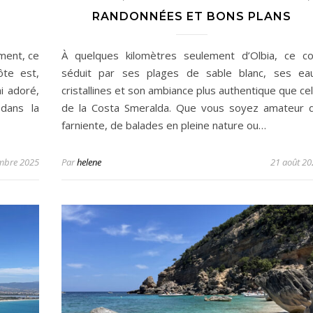
…
RANDONNÉES ET BONS PLANS
ment, ce
À quelques kilomètres seulement d’Olbia, ce co
ôte est,
séduit par ses plages de sable blanc, ses ea
ai adoré,
cristallines et son ambiance plus authentique que cel
 dans la
de la Costa Smeralda. Que vous soyez amateur 
farniente, de balades en pleine nature ou…
mbre 2025
Par
helene
21 août 20