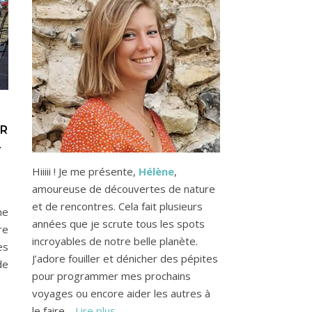
UR
T
Hiiiii ! Je me présente,
Hélène
,
amoureuse de découvertes de nature
et de rencontres. Cela fait plusieurs
ne
années que je scrute tous les spots
re
incroyables de notre belle planète.
es
J’adore fouiller et dénicher des pépites
de
pour programmer mes prochains
voyages ou encore aider les autres à
le faire…
Lire plus