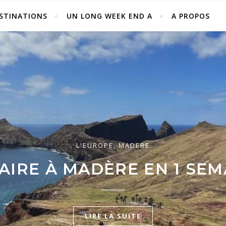
STINATIONS
UN LONG WEEK END A
A PROPOS
L'EUROPE
L'EUROPE
,
,
LE PORTUGAL
LE PORTUGAL
L'EUROPE
,
MADERE
MAINE EN ALGARVE : DÉ
MAINE EN ALGARVE : DÉ
AIRE À MADÈRE EN 1 SEM
LA MAGNIFIQUE CÔTE SU
LA CÔTE OUEST !
LIRE LA SUITE