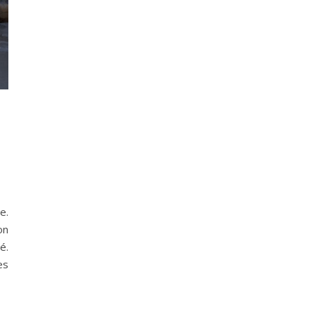
e.
on
é.
es