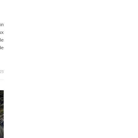
in
ux
le
de
25