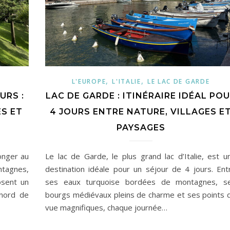
,
,
E
L'EUROPE
L'ITALIE
LE LAC DE GARDE
URS :
LAC DE GARDE : ITINÉRAIRE IDÉAL PO
ES ET
4 JOURS ENTRE NATURE, VILLAGES E
PAYSAGES
onger au
Le lac de Garde, le plus grand lac d’Italie, est u
tagnes,
destination idéale pour un séjour de 4 jours. Ent
osent un
ses eaux turquoise bordées de montagnes, s
 nord de
bourgs médiévaux pleins de charme et ses points 
vue magnifiques, chaque journée…