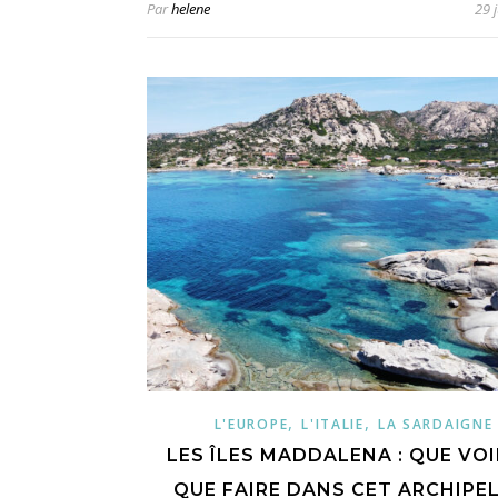
Par
helene
29 j
,
,
L'EUROPE
L'ITALIE
LA SARDAIGNE
LES ÎLES MADDALENA : QUE VOI
QUE FAIRE DANS CET ARCHIPEL