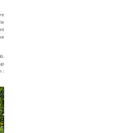
tre
 le
nt
xe
b.
oup
 :