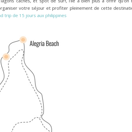
agons cachés, et spot de surf, l’île a bien plus à offrir qu’on 
r organiser votre séjour et profiter pleinement de cette destinat
d trip de 15 jours aux philippines