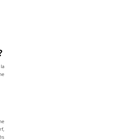
?
 la
me
 ne
rf,
ès