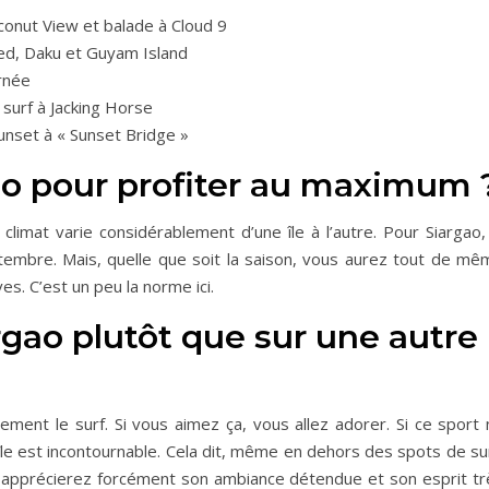
oconut View et balade à Cloud 9
aked, Daku et Guyam Island
urnée
 surf à Jacking Horse
Sunset à « Sunset Bridge »
ao pour profiter au maximum 
 climat varie considérablement d’une île à l’autre. Pour Siargao,
ptembre. Mais, quelle que soit la saison, vous aurez tout de mê
s. C’est un peu la norme ici.
rgao plutôt que sur une autre
airement le surf. Si vous aimez ça, vous allez adorer. Si ce sport
l’île est incontournable. Cela dit, même en dehors des spots de su
us apprécierez forcément son ambiance détendue et son esprit tr