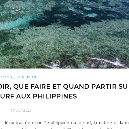
,
L'ASIE
PHILIPPINES
OIR, QUE FAIRE ET QUAND PARTIR SU
SURF AUX PHILIPPINES
17 avril 2025
e décontractée d’une île philippine où le surf, la nature et la 