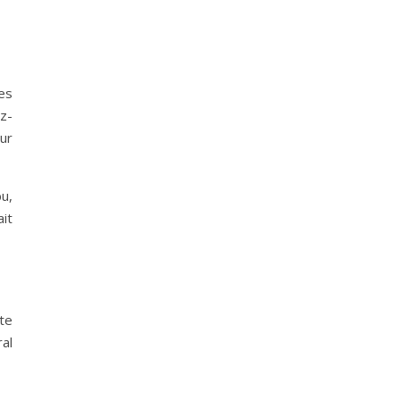
Les
z-
ur
u,
it
ste
ral